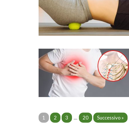
1
2
3
…
20
Successivo »